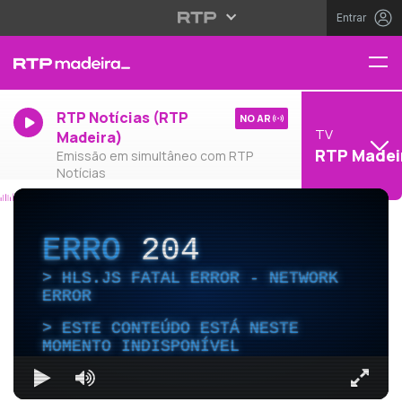
Entrar
RTP Notícias (RTP
NO AR
TV
Madeira)
RTP Madei
Emissão em simultâneo com RTP
Notícias
ERRO
204
HLS.JS FATAL ERROR - NETWORK
ERROR
ESTE CONTEÚDO ESTÁ NESTE
MOMENTO INDISPONÍVEL