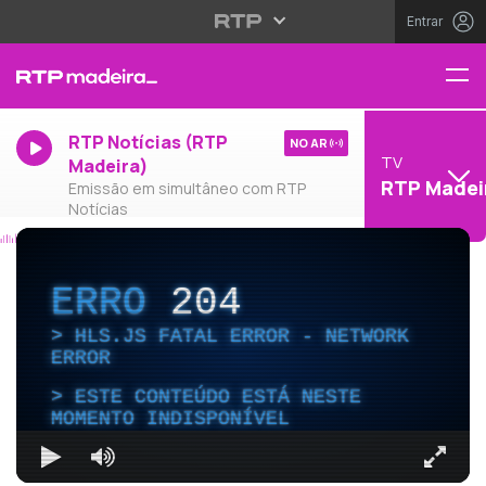
Entrar
RTP Notícias (RTP
NO AR
TV
Madeira)
RTP Madei
Emissão em simultâneo com RTP
Notícias
ERRO
204
HLS.JS FATAL ERROR - NETWORK
ERROR
ESTE CONTEÚDO ESTÁ NESTE
MOMENTO INDISPONÍVEL