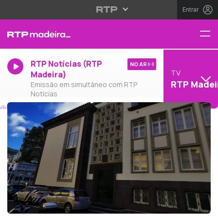
Entrar
RTP Notícias (RTP
NO AR
TV
Madeira)
RTP Madei
Emissão em simultâneo com RTP
Notícias