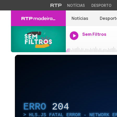
NOTÍCIAS
DESPORTO
Notícias
Desport
Sem Filtros
ERRO
204
HLS.JS FATAL ERROR - NETWORK E