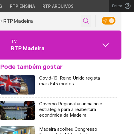
G
RTP ENSINA
RTP ARQUIVOS
Entrar
+ RTP Madeira
TV
RTP Madeira
Pode também gostar
Covid-19: Reino Unido regista
mais 545 mortes
Governo Regional anuncia hoje
estratégia para a reabertura
económica da Madeira
Madeira acolheu Congresso