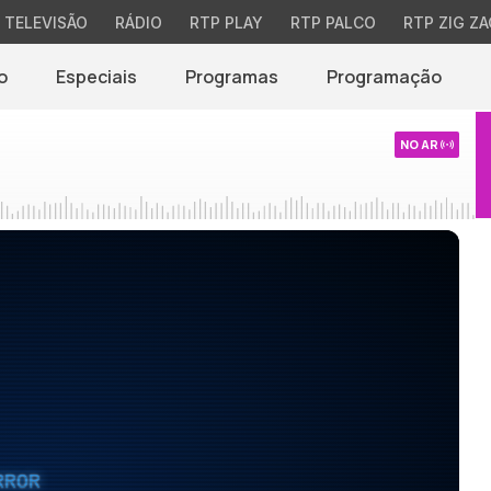
TELEVISÃO
RÁDIO
RTP PLAY
RTP PALCO
RTP ZIG ZA
o
Especiais
Programas
Programação
NO AR
RROR