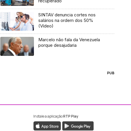
recuperado
SINTAV denuncia cortes nos
salários na ordem dos 50%
(Vídeo)
Marcelo não fala da Venezuela
porque desajudaria
PUB
Instale a aplicação
RTP Play
ebook da RTP Madeira
nstagram da RTP Madeira