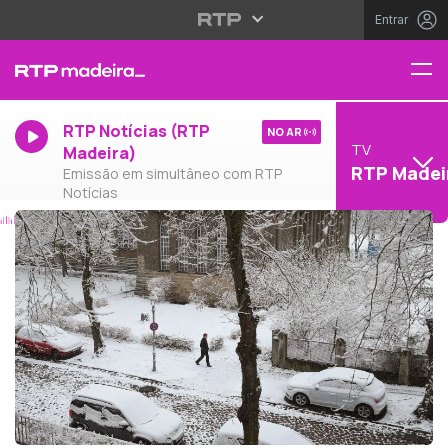
Entrar
RTP Notícias (RTP
NO AR
TV
Madeira)
RTP Madei
Emissão em simultâneo com RTP
Notícias