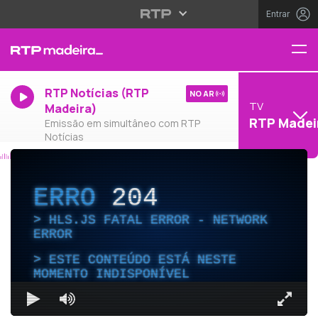
Entrar
RTP Notícias (RTP
NO AR
TV
Madeira)
RTP Madei
Emissão em simultâneo com RTP
Notícias
ERRO
204
HLS.JS FATAL ERROR - NETWORK
ERROR
ESTE CONTEÚDO ESTÁ NESTE
MOMENTO INDISPONÍVEL