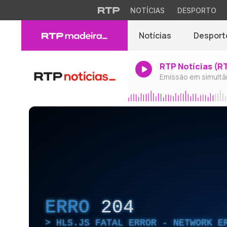
NOTÍCIAS
DESPORTO
Notícias
Desport
RTP Notícias (R
Emissão em simultâ
ERRO
204
HLS.JS FATAL ERROR - NETWORK E