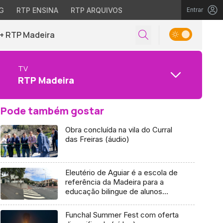
G
RTP ENSINA
RTP ARQUIVOS
Entrar
+ RTP Madeira
TV
RTP Madeira
Pode também gostar
Obra concluída na vila do Curral
das Freiras (áudio)
Eleutério de Aguiar é a escola de
referência da Madeira para a
educação bilingue de alunos
surdos no 1.º Ciclo (Áudio)
Funchal Summer Fest com oferta