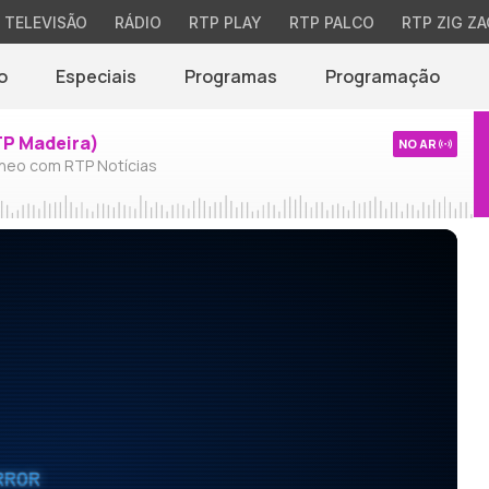
TELEVISÃO
RÁDIO
RTP PLAY
RTP PALCO
RTP ZIG ZA
o
Especiais
Programas
Programação
TP Madeira)
NO AR
neo com RTP Notícias
RROR