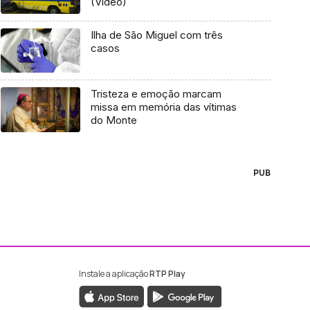
(Vídeo)
Ilha de São Miguel com três
casos
Tristeza e emoção marcam
missa em memória das vítimas
do Monte
PUB
Instale a aplicação
RTP Play
ebook da RTP Madeira
nstagram da RTP Madeira