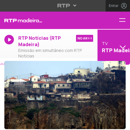
Entrar
RTP Notícias (RTP
NO AR
TV
Madeira)
RTP Madei
Emissão em simultâneo com RTP
Notícias