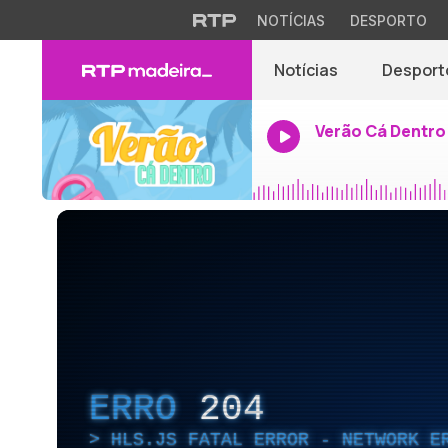
NOTÍCIAS
DESPORTO
Notícias
Desport
Verão Cá Dentro
ERRO
204
HLS.JS FATAL ERROR - NETWORK E