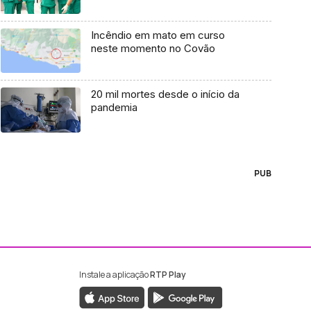
Incêndio em mato em curso
neste momento no Covão
20 mil mortes desde o início da
pandemia
PUB
Instale a aplicação
RTP Play
ebook da RTP Madeira
nstagram da RTP Madeira