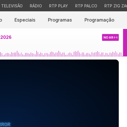
TELEVISÃO
RÁDIO
RTP PLAY
RTP PALCO
RTP ZIG ZA
o
Especiais
Programas
Programação
 2026
NO AR
RROR