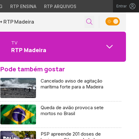
G
RTP ENSINA
RTP ARQUIVOS
Entrar
+ RTP Madeira
TV
RTP Madeira
Pode também gostar
Cancelado aviso de agitação
marítima forte para a Madeira
Queda de avião provoca sete
mortos no Brasil
PSP apreende 201 doses de