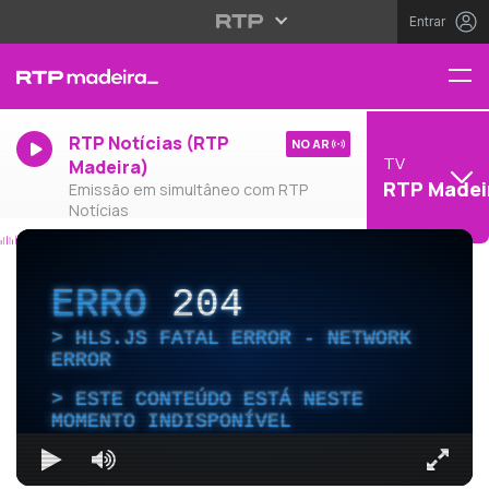
Entrar
RTP Notícias (RTP
NO AR
TV
Madeira)
RTP Madei
Emissão em simultâneo com RTP
Notícias
ERRO
204
HLS.JS FATAL ERROR - NETWORK
ERROR
ESTE CONTEÚDO ESTÁ NESTE
MOMENTO INDISPONÍVEL