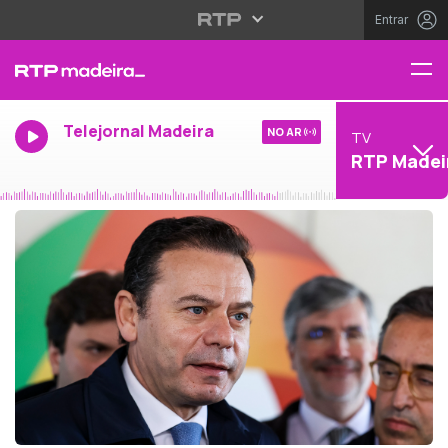
Entrar
Telejornal Madeira
NO AR
TV
RTP Madei