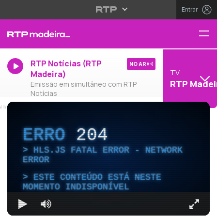
Entrar
RTP Notícias (RTP
NO AR
TV
Madeira)
RTP Madei
Emissão em simultâneo com RTP
Notícias
ERRO
204
HLS.JS FATAL ERROR - NETWORK
ERROR
ESTE CONTEÚDO ESTÁ NESTE
MOMENTO INDISPONÍVEL