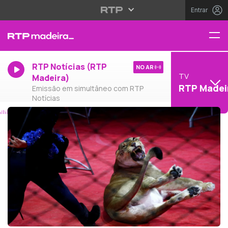
Entrar
RTP Notícias (RTP
NO AR
TV
Madeira)
RTP Madei
Emissão em simultâneo com RTP
Notícias