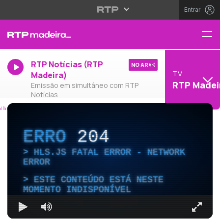
Entrar
RTP Notícias (RTP
NO AR
TV
Madeira)
RTP Madei
Emissão em simultâneo com RTP
Notícias
ERRO
204
HLS.JS FATAL ERROR - NETWORK
ERROR
ESTE CONTEÚDO ESTÁ NESTE
MOMENTO INDISPONÍVEL