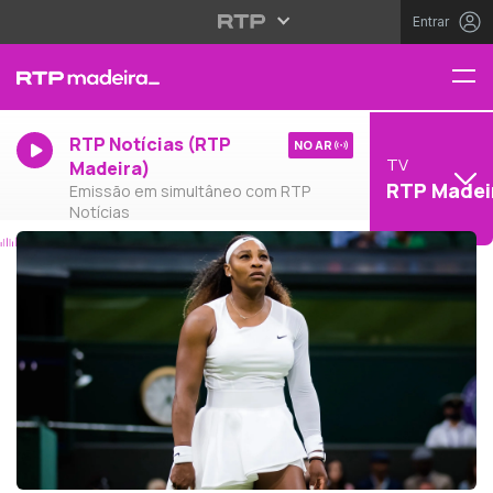
Entrar
RTP Notícias (RTP
NO AR
TV
Madeira)
RTP Madei
Emissão em simultâneo com RTP
Notícias