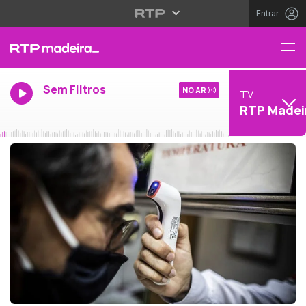
Entrar
Sem Filtros
NO AR
TV
RTP Madei