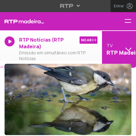
Entrar
RTP Notícias (RTP
NO AR
TV
Madeira)
RTP Madei
Emissão em simultâneo com RTP
Notícias