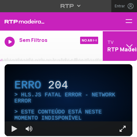
Entrar
Sem Filtros
NO AR
TV
RTP Madei
ERRO
204
HLS.JS FATAL ERROR - NETWORK
ERROR
ESTE CONTEÚDO ESTÁ NESTE
MOMENTO INDISPONÍVEL