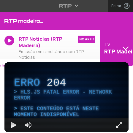
Entrar
RTP Notícias (RTP
NO AR
TV
Madeira)
RTP Madei
Emissão em simultâneo com RTP
Notícias
ERRO
204
HLS.JS FATAL ERROR - NETWORK
ERROR
ESTE CONTEÚDO ESTÁ NESTE
MOMENTO INDISPONÍVEL