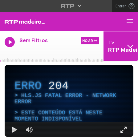
Entrar
Sem Filtros
NO AR
TV
RTP Madei
ERRO
204
HLS.JS FATAL ERROR - NETWORK
ERROR
ESTE CONTEÚDO ESTÁ NESTE
MOMENTO INDISPONÍVEL