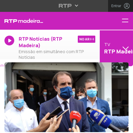
Entrar
RTP Notícias (RTP
NO AR
TV
Madeira)
RTP Madei
Emissão em simultâneo com RTP
Notícias