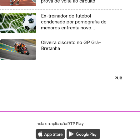
prova de volta ao circuito
Ex-treinador de futebol
condenado por pornografia de
menores enfrenta novo
julgamento
Oliveira discreto no GP Grã-
Bretanha
PUB
Instale a aplicação
RTP Play
ebook da RTP Madeira
nstagram da RTP Madeira