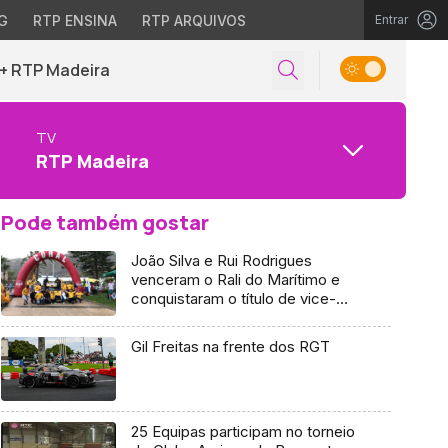
G
RTP ENSINA
RTP ARQUIVOS
Entrar
+ RTP Madeira
TV
RTP Madeira
Pode também gostar
João Silva e Rui Rodrigues
venceram o Rali do Marítimo e
conquistaram o título de vice-
campeões regionais de ralis.
Gil Freitas na frente dos RGT
25 Equipas participam no torneio