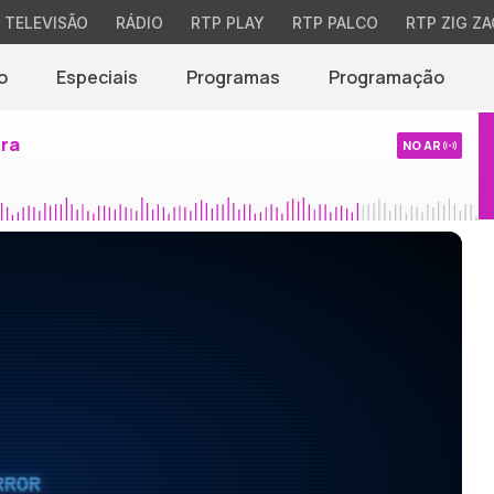
TELEVISÃO
RÁDIO
RTP PLAY
RTP PALCO
RTP ZIG ZA
o
Especiais
Programas
Programação
ira
NO AR
RROR