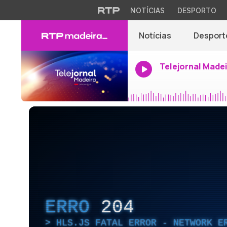
NOTÍCIAS
DESPORTO
Notícias
Desport
Telejornal Made
ERRO
204
HLS.JS FATAL ERROR - NETWORK E