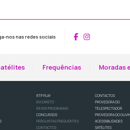
Aceder ao Fac
Aceder ao I
ga-nos nas redes sociais
atélites
Frequências
Moradas e
RTP PLAY
CONTACTOS
EM DIRETO
PROVEDORA DO
REVER PROGRAMAS
TELESPECTADOR
CONCURSOS
PROVEDORA DO OUVI
S
PERGUNTAS FREQUENTES
ACESSIBILIDADES
CONTACTOS
SATÉLITES