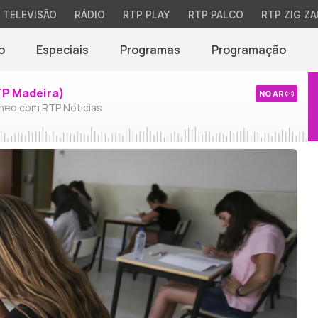
TELEVISÃO
RÁDIO
RTP PLAY
RTP PALCO
RTP ZIG ZA
o
Especiais
Programas
Programação
TP Madeira)
NO AR
neo com RTP Notícias