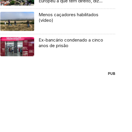
Europeu a que tem direito, diz
CDS (Áudio)
Menos caçadores habilitados
(vídeo)
Ex-bancário condenado a cinco
anos de prisão
PUB