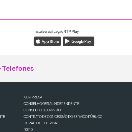
Instale a aplicação
RTP Play
ebook da RTP Madeira
nstagram da RTP Madeira
 Telefones
A EMPRESA
CONSELHO GERAL INDEPENDENTE
CONSELHO DE OPINIÃO
NTE
CONTRATO DE CONCESSÃO DO SERVIÇO PÚBLICO
DE RÁDIO E TELEVISÃO
RGPD