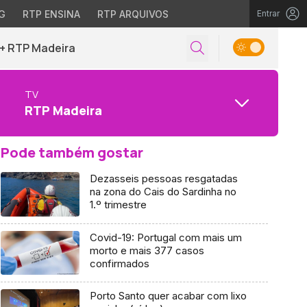
G
RTP ENSINA
RTP ARQUIVOS
Entrar
+ RTP Madeira
TV
RTP Madeira
Pode também gostar
Dezasseis pessoas resgatadas
na zona do Cais do Sardinha no
1.º trimestre
Covid-19: Portugal com mais um
morto e mais 377 casos
confirmados
Porto Santo quer acabar com lixo