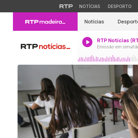
NOTÍCIAS
DESPORTO
Notícias
Desport
RTP Notícias (R
Emissão em simultâ