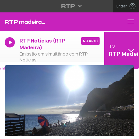
Entrar
RTP Notícias (RTP
NO AR
TV
Madeira)
RTP Madei
Emissão em simultâneo com RTP
Notícias