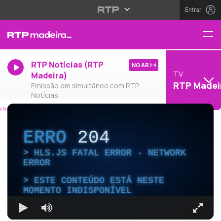
Entrar
RTP Notícias (RTP
NO AR
TV
Madeira)
RTP Madei
Emissão em simultâneo com RTP
Notícias
ERRO
204
HLS.JS FATAL ERROR - NETWORK
ERROR
ESTE CONTEÚDO ESTÁ NESTE
MOMENTO INDISPONÍVEL