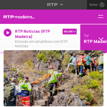
Entrar
RTP Notícias (RTP
NO AR
TV
Madeira)
RTP Madei
Emissão em simultâneo com RTP
Notícias