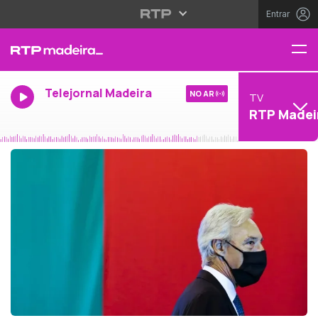
Entrar
Telejornal Madeira
NO AR
TV
RTP Madei