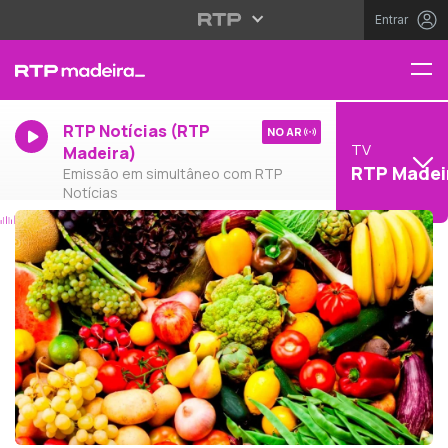
Entrar
RTP Notícias (RTP
NO AR
TV
Madeira)
RTP Madei
Emissão em simultâneo com RTP
Notícias