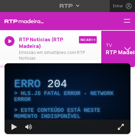
Entrar
RTP Notícias (RTP
NO AR
TV
Madeira)
RTP Madei
Emissão em simultâneo com RTP
Notícias
ERRO
204
HLS.JS FATAL ERROR - NETWORK
ERROR
ESTE CONTEÚDO ESTÁ NESTE
MOMENTO INDISPONÍVEL