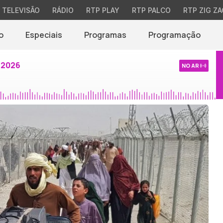
TELEVISÃO
RÁDIO
RTP PLAY
RTP PALCO
RTP ZIG ZA
o
Especiais
Programas
Programação
 2026
NO AR