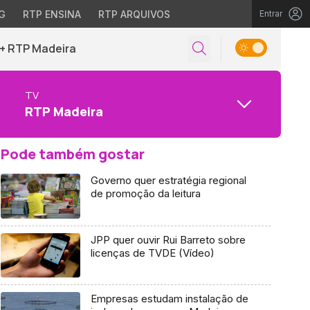
G
RTP ENSINA
RTP ARQUIVOS
Entrar
+ RTP Madeira
TV
RTP Madeira
Pode também gostar
Governo quer estratégia regional
de promoção da leitura
JPP quer ouvir Rui Barreto sobre
licenças de TVDE (Vídeo)
Empresas estudam instalação de