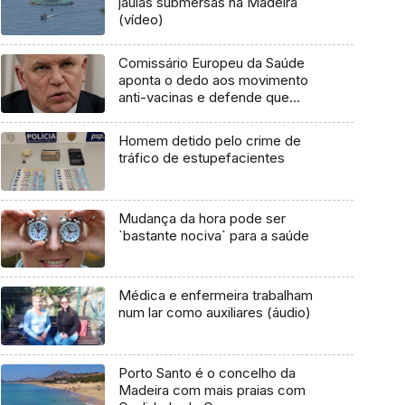
jaulas submersas na Madeira
(vídeo)
Comissário Europeu da Saúde
aponta o dedo aos movimento
anti-vacinas e defende que
algumas vacinas“devem ser
obrigatórias”
Homem detido pelo crime de
tráfico de estupefacientes
Mudança da hora pode ser
`bastante nociva` para a saúde
Médica e enfermeira trabalham
num lar como auxiliares (áudio)
Porto Santo é o concelho da
Madeira com mais praias com