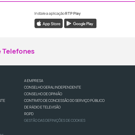
Instale a aplicação
RTP Play
ebook da RTP Madeira
nstagram da RTP Madeira
 Telefones
A EMPRESA
CONSELHO GERAL INDEPENDENTE
CONSELHO DE OPINIÃO
NTE
CONTRATO DE CONCESSÃO DO SERVIÇO PÚBLICO
DE RÁDIO E TELEVISÃO
RGPD
GESTÃO DAS DEFINIÇÕES DE COOKIES