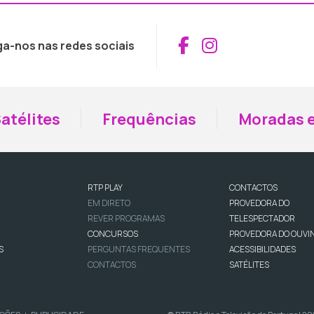
Aceder ao Fac
Aceder ao I
ga-nos nas redes sociais
atélites
Frequências
Moradas e
RTP PLAY
CONTACTOS
EM DIRETO
PROVEDORA DO
REVER PROGRAMAS
TELESPECTADOR
CONCURSOS
PROVEDORA DO OUVI
S
PERGUNTAS FREQUENTES
ACESSIBILIDADES
CONTACTOS
SATÉLITES