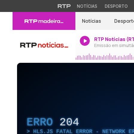
NOTÍCIAS
DESPORTO
Notícias
Desport
RTP Notícias (R
Emissão em simultâ
ERRO
204
HLS.JS FATAL ERROR - NETWORK E