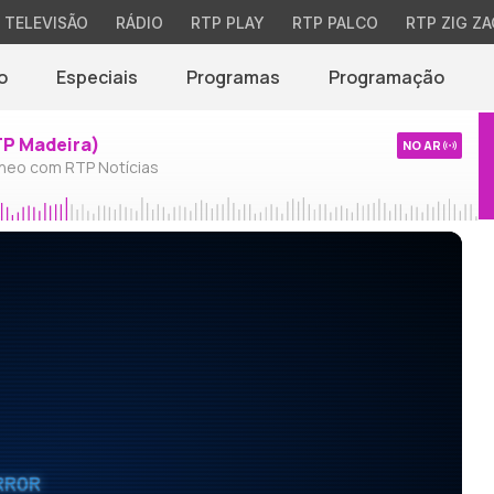
TELEVISÃO
RÁDIO
RTP PLAY
RTP PALCO
RTP ZIG ZA
o
Especiais
Programas
Programação
TP Madeira)
NO AR
neo com RTP Notícias
RROR