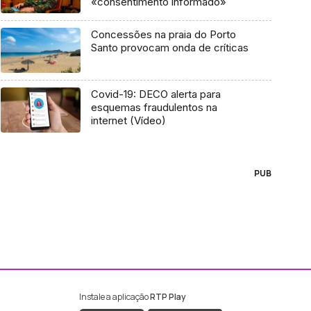
«consentimento informado»
Concessões na praia do Porto
Santo provocam onda de críticas
Covid-19: DECO alerta para
esquemas fraudulentos na
internet (Vídeo)
PUB
Instale a aplicação
RTP Play
ebook da RTP Madeira
nstagram da RTP Madeira