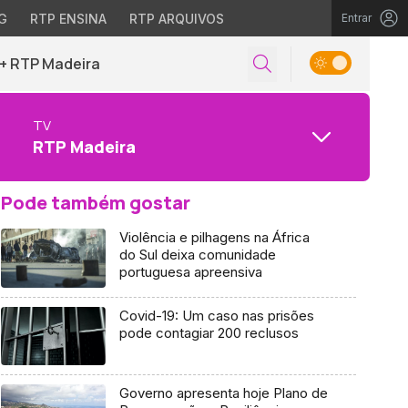
G
RTP ENSINA
RTP ARQUIVOS
Entrar
+ RTP Madeira
TV
RTP Madeira
Pode também gostar
Violência e pilhagens na África
do Sul deixa comunidade
portuguesa apreensiva
Covid-19: Um caso nas prisões
pode contagiar 200 reclusos
Governo apresenta hoje Plano de