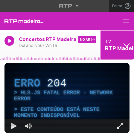
Entrar
Concertos RTP Madeira
NO AR
TV
Dul and Nouk White
RTP Madei
ERRO
204
HLS.JS FATAL ERROR - NETWORK
ERROR
ESTE CONTEÚDO ESTÁ NESTE
MOMENTO INDISPONÍVEL