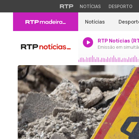
NOTÍCIAS
DESPORTO
Notícias
Desport
RTP Notícias (R
Emissão em simultâ