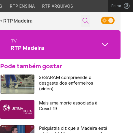
G
RTP ENSINA
RTP ARQUIVOS
Entrar
+ RTP Madeira
TV
RTP Madeira
Pode também gostar
SESARAM compreende o
desgaste dos enfermeiros
(vídeo)
Mais uma morte associada à
Covid-19
Psiquiatria diz que a Madeira está