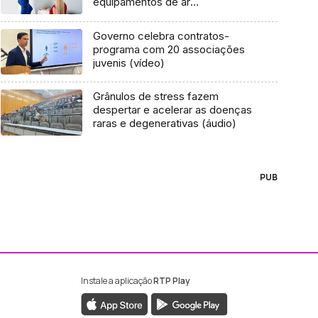
equipamentos de ar
condicionado aumentou nestes
últimos dias (áudio)
Governo celebra contratos-
programa com 20 associações
juvenis (vídeo)
Grânulos de stress fazem
despertar e acelerar as doenças
raras e degenerativas (áudio)
PUB
Instale a aplicação
RTP Play
ebook da RTP Madeira
nstagram da RTP Madeira