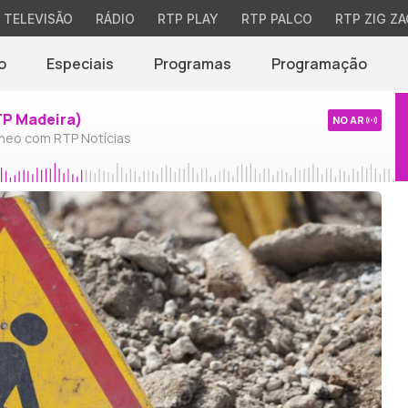
TELEVISÃO
RÁDIO
RTP PLAY
RTP PALCO
RTP ZIG ZA
o
Especiais
Programas
Programação
TP Madeira)
NO AR
neo com RTP Notícias