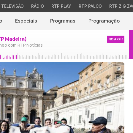
TELEVISÃO
RÁDIO
RTP PLAY
RTP PALCO
RTP ZIG ZA
o
Especiais
Programas
Programação
TP Madeira)
NO AR
neo com RTP Notícias