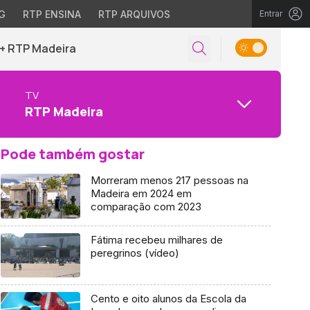
G
RTP ENSINA
RTP ARQUIVOS
Entrar
+ RTP Madeira
TV
RTP Madeira
Pode também gostar
Morreram menos 217 pessoas na
Madeira em 2024 em
comparação com 2023
Fátima recebeu milhares de
peregrinos (vídeo)
Cento e oito alunos da Escola da