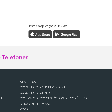
Instale a aplicação
RTP Play
ebook da RTP Madeira
nstagram da RTP Madeira
 Telefones
A EMPRESA
CONSELHO GERAL INDEPENDENTE
CONSELHO DE OPINIÃO
NTE
CONTRATO DE CONCESSÃO DO SERVIÇO PÚBLICO
DE RÁDIO E TELEVISÃO
RGPD