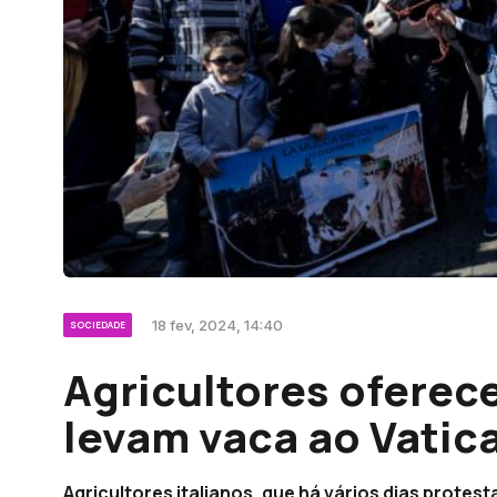
18 fev, 2024, 14:40
SOCIEDADE
Agricultores oferec
levam vaca ao Vatic
Agricultores italianos, que há vários dias protest