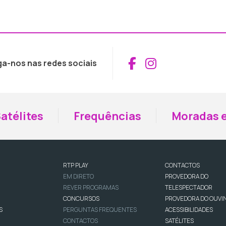
Aceder ao Fac
Aceder ao I
ga-nos nas redes sociais
atélites
Frequências
Moradas e
RTP PLAY
CONTACTOS
EM DIRETO
PROVEDORA DO
REVER PROGRAMAS
TELESPECTADOR
CONCURSOS
PROVEDORA DO OUVI
S
PERGUNTAS FREQUENTES
ACESSIBILIDADES
CONTACTOS
SATÉLITES