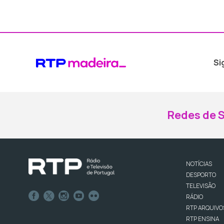
Si
Redes de S
NOTÍCIAS
DESPORTO
TELEVISÃO
RÁDIO
RTP ARQUIVO
RTP ENSINA