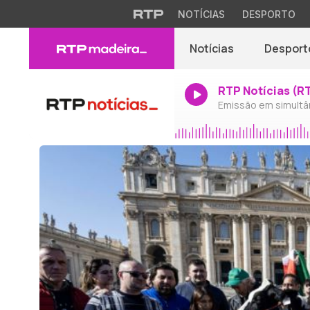
NOTÍCIAS
DESPORTO
Notícias
Desport
RTP Notícias (R
Emissão em simultâ