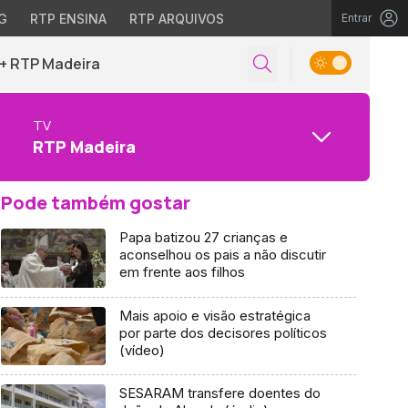
G
RTP ENSINA
RTP ARQUIVOS
Entrar
+ RTP Madeira
TV
RTP Madeira
Pode também gostar
Papa batizou 27 crianças e
aconselhou os pais a não discutir
em frente aos filhos
Mais apoio e visão estratégica
por parte dos decisores políticos
(vídeo)
SESARAM transfere doentes do