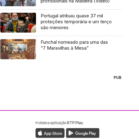
profissionais na Madeira (Vídeo)
Portugal atribuiu quase 37 mil
proteções temporária e um terço
são menores
Funchal nomeado para uma das
“7 Maravilhas à Mesa”
PUB
Instale a aplicação
RTP Play
ebook da RTP Madeira
nstagram da RTP Madeira