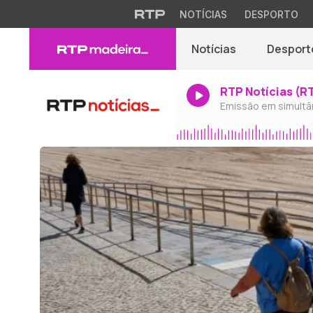
NOTÍCIAS
DESPORTO
Notícias
Desport
RTP Notícias (R
Emissão em simultâ