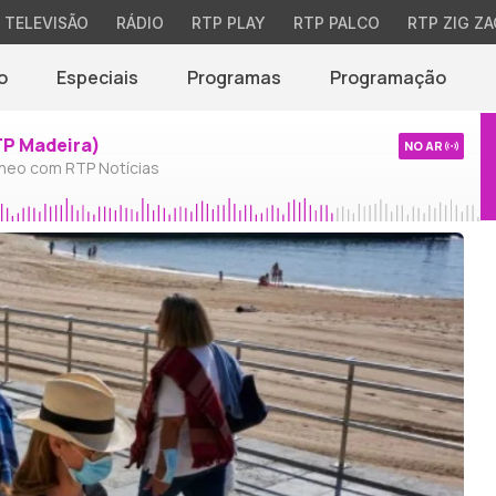
TELEVISÃO
RÁDIO
RTP PLAY
RTP PALCO
RTP ZIG ZA
o
Especiais
Programas
Programação
TP Madeira)
NO AR
neo com RTP Notícias