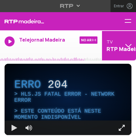
Entrar
Telejornal Madeira
NO AR
TV
RTP Madei
ERRO
204
HLS.JS FATAL ERROR - NETWORK
ERROR
ESTE CONTEÚDO ESTÁ NESTE
MOMENTO INDISPONÍVEL