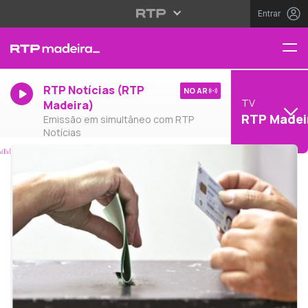
Entrar
RTP Notícias (RTP
NO AR
TV
Madeira)
RTP Madei
Emissão em simultâneo com RTP
Notícias