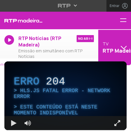
Entrar
RTP Notícias (RTP
NO AR
TV
Madeira)
RTP Madei
Emissão em simultâneo com RTP
Notícias
ERRO
204
HLS.JS FATAL ERROR - NETWORK
ERROR
ESTE CONTEÚDO ESTÁ NESTE
MOMENTO INDISPONÍVEL