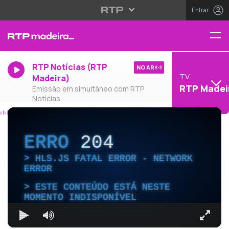
Entrar
RTP Notícias (RTP
NO AR
TV
Madeira)
RTP Madei
Emissão em simultâneo com RTP
Notícias
ERRO
204
HLS.JS FATAL ERROR - NETWORK
ERROR
ESTE CONTEÚDO ESTÁ NESTE
MOMENTO INDISPONÍVEL