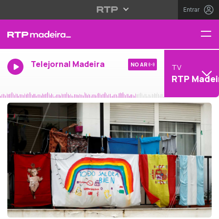
Entrar
Telejornal Madeira
NO AR
TV
RTP Madei