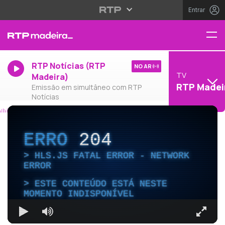
Entrar
RTP Notícias (RTP
NO AR
TV
Madeira)
RTP Madei
Emissão em simultâneo com RTP
Notícias
ERRO
204
HLS.JS FATAL ERROR - NETWORK
ERROR
ESTE CONTEÚDO ESTÁ NESTE
MOMENTO INDISPONÍVEL