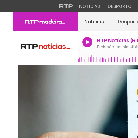
NOTÍCIAS
DESPORTO
Notícias
Desport
RTP Notícias (R
Emissão em simultâ