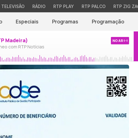
TELEVISÃO
RÁDIO
RTP PLAY
RTP PALCO
RTP ZIG ZA
o
Especiais
Programas
Programação
TP Madeira)
NO AR
neo com RTP Notícias