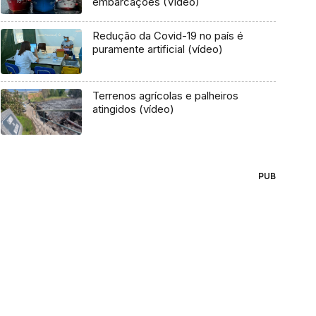
embarcações (Vídeo)
Redução da Covid-19 no país é
puramente artificial (vídeo)
Terrenos agrícolas e palheiros
atingidos (vídeo)
PUB