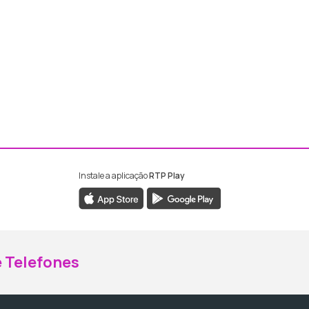
Instale a aplicação
RTP Play
ebook da RTP Madeira
nstagram da RTP Madeira
 Telefones