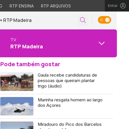
G
RTP ENSINA
RTP ARQUIVOS
Entrar
+ RTP Madeira
TV
RTP Madeira
Pode também gostar
Gaula recebe candidaturas de
pessoas que queiram plantar
trigo (áudio)
Marinha resgata homem ao largo
dos Açores
Miradouro do Pico dos Barcelos