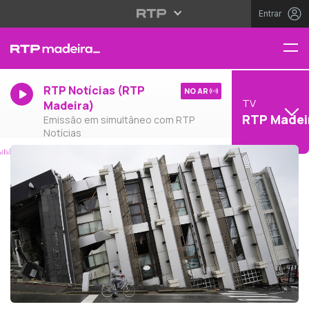
Entrar
RTP Notícias (RTP
NO AR
TV
Madeira)
RTP Madei
Emissão em simultâneo com RTP
Notícias