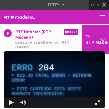
Entrar
RTP Notícias (RTP
NO AR
TV
Madeira)
RTP Madei
Emissão em simultâneo com RTP
Notícias
ERRO
204
HLS.JS FATAL ERROR - NETWORK
ERROR
ESTE CONTEÚDO ESTÁ NESTE
MOMENTO INDISPONÍVEL