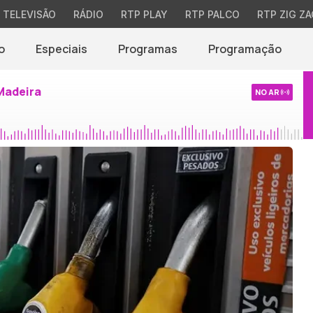
TELEVISÃO
RÁDIO
RTP PLAY
RTP PALCO
RTP ZIG ZA
o
Especiais
Programas
Programação
Madeira
NO AR