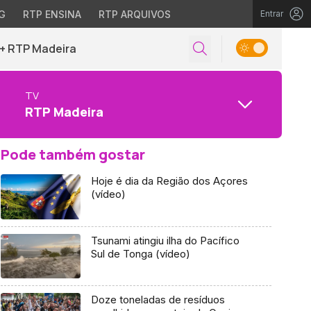
G
RTP ENSINA
RTP ARQUIVOS
Entrar
+ RTP Madeira
TV
RTP Madeira
Pode também gostar
Hoje é dia da Região dos Açores
(vídeo)
Tsunami atingiu ilha do Pacífico
Sul de Tonga (vídeo)
Doze toneladas de resíduos