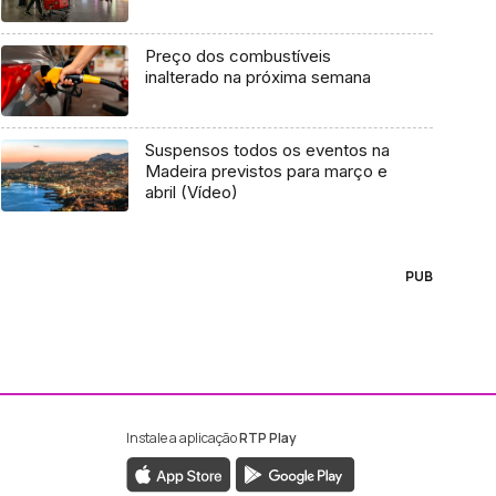
Preço dos combustíveis
inalterado na próxima semana
Suspensos todos os eventos na
Madeira previstos para março e
abril (Vídeo)
PUB
Instale a aplicação
RTP Play
ebook da RTP Madeira
nstagram da RTP Madeira