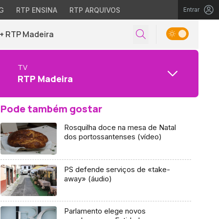
G
RTP ENSINA
RTP ARQUIVOS
Entrar
+ RTP Madeira
TV
RTP Madeira
Pode também gostar
Rosquilha doce na mesa de Natal
dos portossantenses (vídeo)
PS defende serviços de «take-
away» (áudio)
Parlamento elege novos