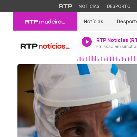
NOTÍCIAS
DESPORTO
Notícias
Desport
RTP Notícias (R
Emissão em simultâ