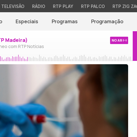
TELEVISÃO
RÁDIO
RTP PLAY
RTP PALCO
RTP ZIG ZA
o
Especiais
Programas
Programação
TP Madeira)
NO AR
neo com RTP Notícias