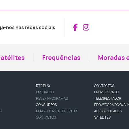
Aceder ao Fac
Aceder ao I
ga-nos nas redes sociais
atélites
Frequências
Moradas e
RTP PLAY
CONTACTOS
EM DIRETO
PROVEDORA DO
REVER PROGRAMAS
TELESPECTADOR
CONCURSOS
PROVEDORA DO OUVI
S
PERGUNTAS FREQUENTES
ACESSIBILIDADES
CONTACTOS
SATÉLITES