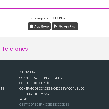
Instale a aplicação
RTP Play
ebook da RTP Madeira
nstagram da RTP Madeira
 Telefones
A EMPRESA
CONSELHO GERAL INDEPENDENTE
CONSELHO DE OPINIÃO
NTE
CONTRATO DE CONCESSÃO DO SERVIÇO PÚBLICO
DE RÁDIO E TELEVISÃO
RGPD
GESTÃO DAS DEFINIÇÕES DE COOKIES