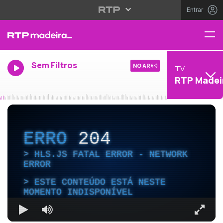
Entrar
Sem Filtros
NO AR
TV
RTP Madei
ERRO
204
HLS.JS FATAL ERROR - NETWORK
ERROR
ESTE CONTEÚDO ESTÁ NESTE
MOMENTO INDISPONÍVEL