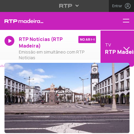
Entrar
RTP Notícias (RTP
NO AR
TV
Madeira)
RTP Madei
Emissão em simultâneo com RTP
Notícias