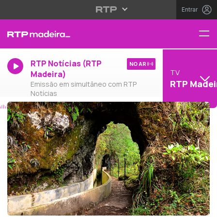
Entrar
RTP Notícias (RTP
NO AR
TV
Madeira)
RTP Madei
Emissão em simultâneo com RTP
Notícias