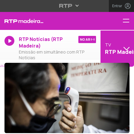
Entrar
RTP Notícias (RTP
NO AR
TV
Madeira)
RTP Madei
Emissão em simultâneo com RTP
Notícias